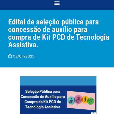
COORDENAÇÃO DE DESENVOLVIMENTO E ACOMPANHAMENTO ACADÊMICO
COORDENAÇÃO DE RELAÇÕES COMUNITÁRIAS E INTERSECCIONALIDADES
Edital de seleção pública para
concessão de auxílio para
compra de Kit PCD de Tecnologia
Assistiva.
02/04/2025