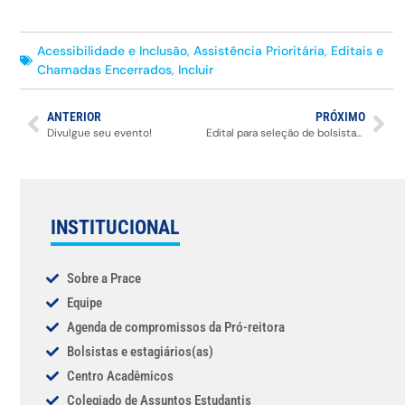
Acessibilidade e Inclusão
,
Assistência Prioritária
,
Editais e
Chamadas Encerrados
,
Incluir
ANTERIOR
PRÓXIMO
Divulgue seu evento!
Edital para seleção de bolsista para o Programa de Apoio a Inclusão – PAI.
INSTITUCIONAL
Sobre a Prace
Equipe
Agenda de compromissos da Pró-reitora
Bolsistas e estagiários(as)
Centro Acadêmicos
Colegiado de Assuntos Estudantis