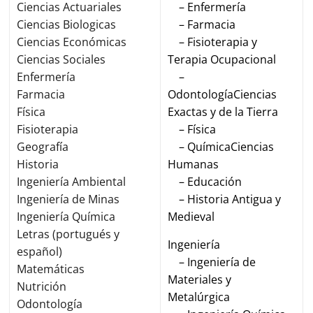
Ciencias Actuariales
– Enfermería
Ciencias Biologicas
– Farmacia
Ciencias Económicas
– Fisioterapia y
Ciencias Sociales
Terapia Ocupacional
Enfermería
–
Farmacia
Odontología
Ciencias
Física
Exactas y de la Tierra
Fisioterapia
– Física
Geografía
– Química
Ciencias
Historia
Humanas
Ingeniería Ambiental
– Educación
Ingeniería de Minas
– Historia Antigua y
Ingeniería Química
Medieval
Letras (portugués y
Ingeniería
español)
– Ingeniería de
Matemáticas
Materiales y
Nutrición
Metalúrgica
Odontología