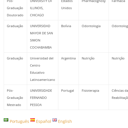
Pós-
UNIVERSITY OF
Estados
Pharmacognosy
Farmácia
Graduação
ILLINOIS,
Unidos
Doutorado
CHICAGO
Graduação
UNIVERSIDAD
Bolívia
Odontologia
Odontolog
MAYOR DE SAN
SIMON
COCHABAMBA
Graduação
Universidad del
Argentina
Nutrição
Nutrição
Centro
Educativo
Latinoamericano
Pós-
UNIVERSIDADE
Portugal
Fisioterapia
Ciências d
Graduação
FERNANDO
Reabilitaç
Mestrado
PESSOA
Português
Español
English