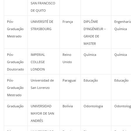
SAN FRANCISCO
DE QUITO
Pós-
UNIVERSITÉ DE
França
DIPLÔME
Engenhari
Graduação
STRASBOURG
D’INGÉNIEUR –
Química
Mestrado
GRADE DE
MASTER
Pós-
IMPERIAL
Reino
Química
Química
Graduação
COLLEGE
Unido
Doutorado
LONDON
Pós-
Universidad de
Paraguai
Educação
Educação
Graduação
San Lorenzo
Mestrado
Graduação
UNIVERSIDAD
Bolívia
Odontologia
Odontolog
MAYOR DE SAN
ANDRÉS