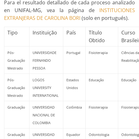
Para el resultado detallado de cada proceso analizado
en UNIFAL-MG, vea la página de
INSTITUCIONES
EXTRANJERAS DE CAROLINA BORI
(solo en portugués).
Tipo
Instituição
País
Título
Curso
Obtido
Brasile
Pós-
UNIVERSIDADE
Portugal
Fisioterapia
Ciências d
Graduação
FERNANDO
Reabilitaç
Mestrado
PESSOA
Pós-
LOGOS
Estados
Educação
Educação
Graduação
UNIVERSITY
Unidos
Mestrado
INTERNATIONAL
Graduação
UNIVERSIDAD
Colômbia
Fisioterapia
Fisioterapi
NACIONAL DE
COLOMBIA
Graduação
UNIVERSIDAD
Equador
Odontologia
Odontolog