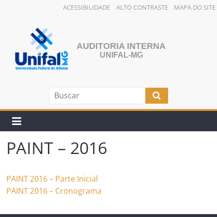
ACESSIBILIDADE
ALTO CONTRASTE
MAPA DO SITE
Pular
para
o
AUDITORIA INTERNA
conteúdo
UNIFAL-MG
PAINT – 2016
PAINT 2016 – Parte Inicial
PAINT 2016 – Cronograma