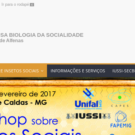
Ir para o rodapé
4
SA BIOLOGIA DA SOCIALIDADE
de Alfenas
E INSETOS SOCIAIS
INFORMAÇÕES E SERVIÇOS
IUSSI-SEC