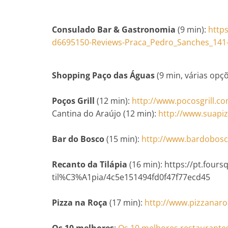
Consulado Bar & Gastronomia
(9 min):
http
d6695150-Reviews-Praca_Pedro_Sanches_141-
Shopping Paço das Águas
(9 min, várias opç
Poços Grill
(12 min):
http://www.pocosgrill.co
Cantina do Araújo (12 min):
http://www.suapi
Bar do Bosco
(15 min):
http://www.bardobosc
Recanto da Tilápia
(16 min): https://pt.four
til%C3%A1pia/4c5e151494fd0f47f77ecd45
Pizza na Roça
(17 min):
http://www.pizzanaro
Os 10 melhores
:
Os 10 melhores restaurante