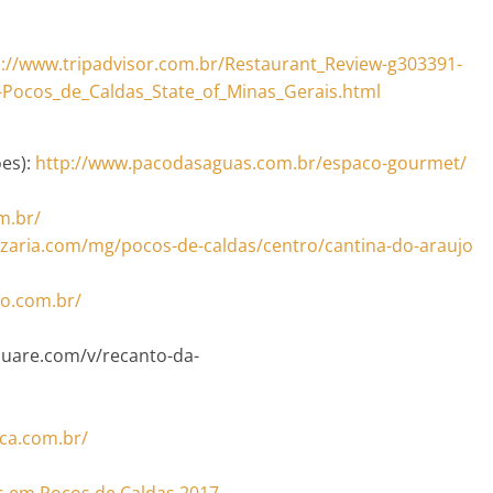
s://www.tripadvisor.com.br/Restaurant_Review-g303391-
Pocos_de_Caldas_State_of_Minas_Gerais.html
ões):
http://www.pacodasaguas.com.br/espaco-gourmet/
m.br/
zzaria.com/mg/pocos-de-caldas/centro/cantina-do-araujo
o.com.br/
square.com/v/recanto-da-
ca.com.br/
s em Poços de Caldas 2017