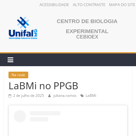
ACESSIBILIDADE
ALTO CONTRASTE
MAPA DO SITE
Pular
para
CENTRO DE BIOLOGIA
o
EXPERIMENTAL
conteúdo
CEBIOEX
Na rede
LaBMi no PPGB
2 de julho de 2025
juliana.ramos
LaBMi