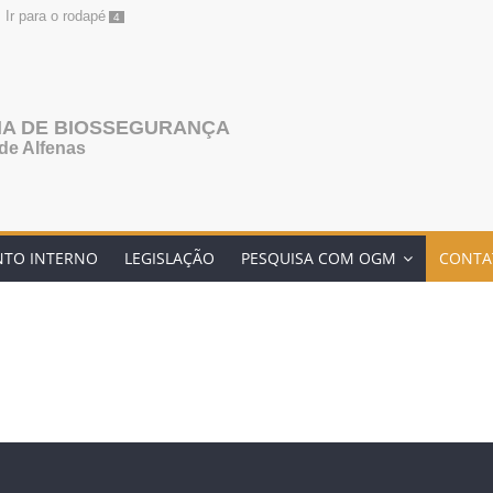
Ir para o rodapé
4
NA DE BIOSSEGURANÇA
de Alfenas
NTO INTERNO
LEGISLAÇÃO
PESQUISA COM OGM
CONTA