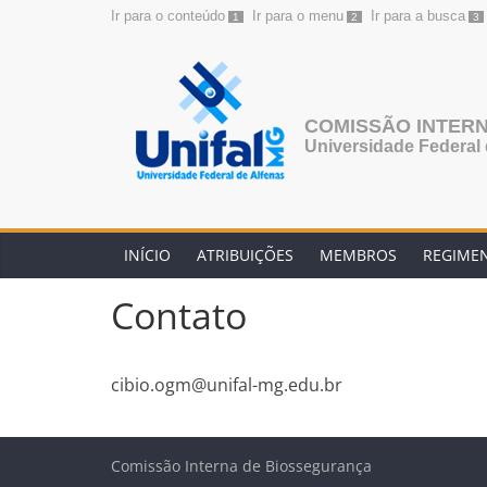
Ir para o conteúdo
Ir para o menu
Ir para a busca
1
2
3
Pular
para
o
conteúdo
COMISSÃO INTER
Universidade Federal 
INÍCIO
ATRIBUIÇÕES
MEMBROS
REGIME
Contato
cibio.ogm@unifal-mg.edu.br
Comissão Interna de Biossegurança