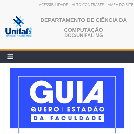
ACESSIBILIDADE
ALTO CONTRASTE
MAPA DO SITE
Pular
para
DEPARTAMENTO DE CIÊNCIA DA
o
COMPUTAÇÃO
conteúdo
DCC/UNIFAL-MG