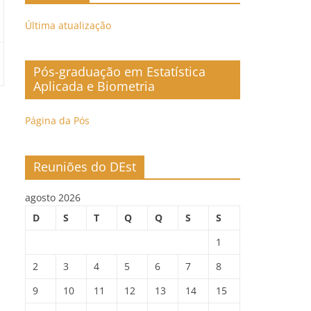
Última atualização
Pós-graduação em Estatística
Aplicada e Biometria
Página da Pós
Reuniões do DEst
agosto 2026
D
S
T
Q
Q
S
S
1
2
3
4
5
6
7
8
9
10
11
12
13
14
15