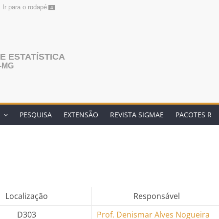
Ir para o rodapé
4
 ESTATÍSTICA
L-MG
O
PESQUISA
EXTENSÃO
REVISTA SIGMAE
PACOTES R
Localização
Responsável
D303
Prof. Denismar Alves Nogueira