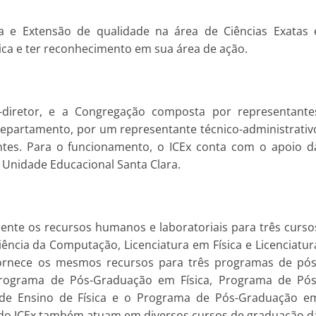
sa e Extensão de qualidade na área de Ciências Exatas 
ica e ter reconhecimento em sua área de ação.
-diretor, e a Congregação composta por representante
 departamento, por um representante técnico-administrativ
ntes. Para o funcionamento, o ICEx conta com o apoio d
 Unidade Educacional Santa Clara.
mente os recursos humanos e laboratoriais para três curso
ência da Computação, Licenciatura em Física e Licenciatur
ornece os mesmos recursos para três programas de pós
 Programa de Pós-Graduação em Física, Programa de Pós
 de Ensino de Física e o Programa de Pós-Graduação e
es do ICEx também atuam em diversos cursos de graduação d