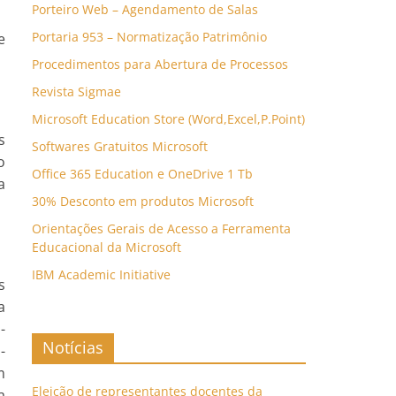
Porteiro Web – Agendamento de Salas
Portaria 953 – Normatização Patrimônio
e
Procedimentos para Abertura de Processos
Revista Sigmae
Microsoft Education Store (Word,Excel,P.Point)
s
Softwares Gratuitos Microsoft
o
Office 365 Education e OneDrive 1 Tb
a
30% Desconto em produtos Microsoft
Orientações Gerais de Acesso a Ferramenta
Educacional da Microsoft
IBM Academic Initiative
s
a
-
Notícias
-
m
Eleição de representantes docentes da
a