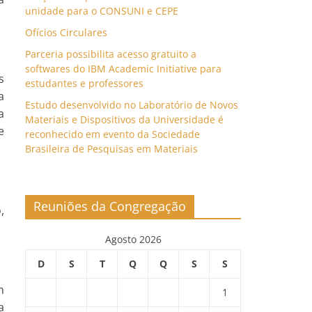
unidade para o CONSUNI e CEPE
Ofícios Circulares
Parceria possibilita acesso gratuito a
softwares do IBM Academic Initiative para
s
estudantes e professores
a
Estudo desenvolvido no Laboratório de Novos
a
Materiais e Dispositivos da Universidade é
e
reconhecido em evento da Sociedade
Brasileira de Pesquisas em Materiais
Reuniões da Congregação
,
Agosto 2026
D
S
T
Q
Q
S
S
m
1
a