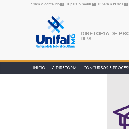
Ir para o conteúdo
Ir para o menu
Ir para a busca
1
2
3
Pular
para
o
conteúdo
DIRETORIA DE PR
DIPS
INÍCIO
A DIRETORIA
CONCURSOS E PROCESS