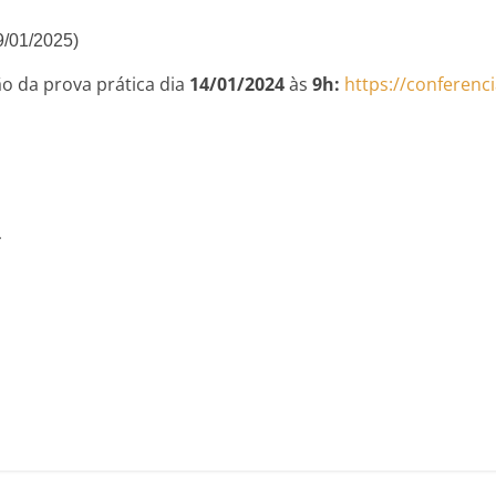
9/01/2025)
ão da prova prática dia
14/01/2024
às
9h:
https://conferenc
.