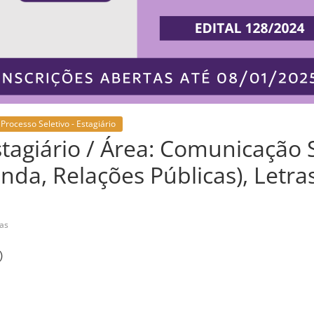
Processo Seletivo - Estagiário
stagiário / Área: Comunicação S
nda, Relações Públicas), Letra
ias
)