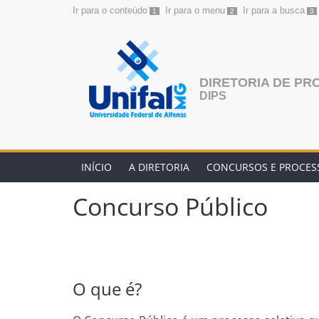
Ir para o conteúdo
Ir para o menu
Ir para a busca
1
2
3
Pular
para
o
conteúdo
DIRETORIA DE PR
DIPS
INÍCIO
A DIRETORIA
CONCURSOS E PROCESS
Concurso Público
O que é?