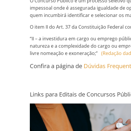
O Concurso Público é um processo seletivo 
impessoal onde é assegurada igualdade de op
quem incumbirá identificar e selecionar os m
O item II do Art. 37 da Constituição Federal c
“II – a investidura em cargo ou emprego públ
natureza e a complexidade do cargo ou empre
livre nomeação e exoneração;”
(Redação dad
Confira a página de
Dúvidas Frequen
Links para Editais de Concursos Públi