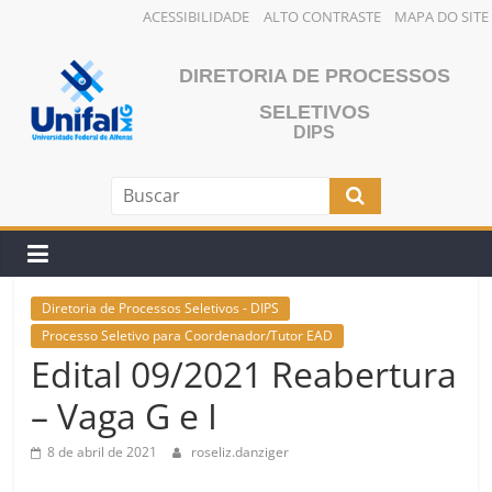
ACESSIBILIDADE
ALTO CONTRASTE
MAPA DO SITE
Pular
para
DIRETORIA DE PROCESSOS
o
SELETIVOS
conteúdo
DIPS
Diretoria de Processos Seletivos - DIPS
Processo Seletivo para Coordenador/Tutor EAD
Edital 09/2021 Reabertura
– Vaga G e I
8 de abril de 2021
roseliz.danziger