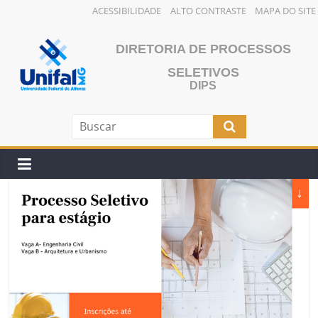
ACESSIBILIDADE
ALTO CONTRASTE
MAPA DO SITE
Pular
para
DIRETORIA DE PROCESSOS
o
SELETIVOS
conteúdo
DIPS