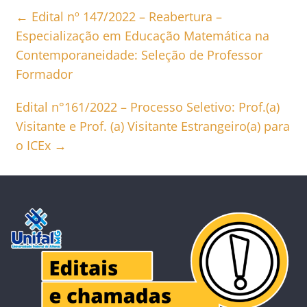
←
Edital nº 147/2022 – Reabertura –
Especialização em Educação Matemática na
Contemporaneidade: Seleção de Professor
Formador
Edital n°161/2022 – Processo Seletivo: Prof.(a)
Visitante e Prof. (a) Visitante Estrangeiro(a) para
o ICEx
→