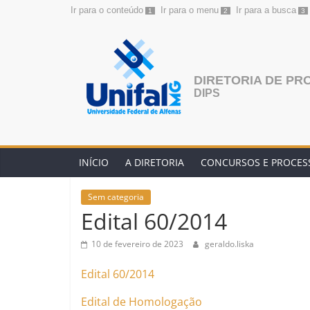
Ir para o conteúdo
Ir para o menu
Ir para a busca
1
2
3
Pular
para
o
conteúdo
DIRETORIA DE PR
DIPS
INÍCIO
A DIRETORIA
CONCURSOS E PROCESS
Sem categoria
Edital 60/2014
10 de fevereiro de 2023
geraldo.liska
Edital 60/2014
Edital de Homologação