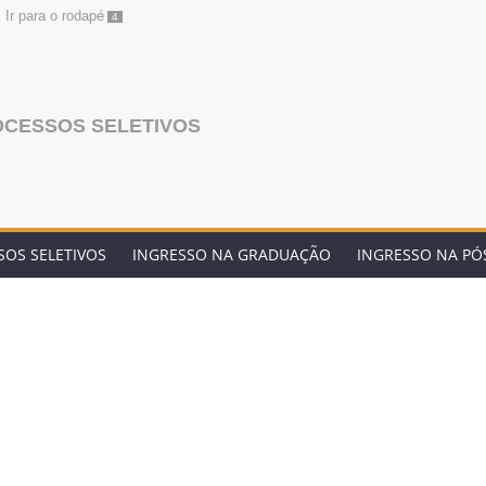
Ir para o rodapé
4
OCESSOS SELETIVOS
OS SELETIVOS
INGRESSO NA GRADUAÇÃO
INGRESSO NA P