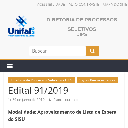
ACESSIBILIDADE
ALTO CONTRASTE
MAPA DO SITE
Pular
para
DIRETORIA DE PROCESSOS
o
SELETIVOS
conteúdo
DIPS
Diretoria de Processos Seletivos - DIPS
Vagas Remanescentes
Edital 91/2019
26 de junho de 2019
franck.lourenco
Modalidade: Aproveitamento de Lista de Espera
do SiSU