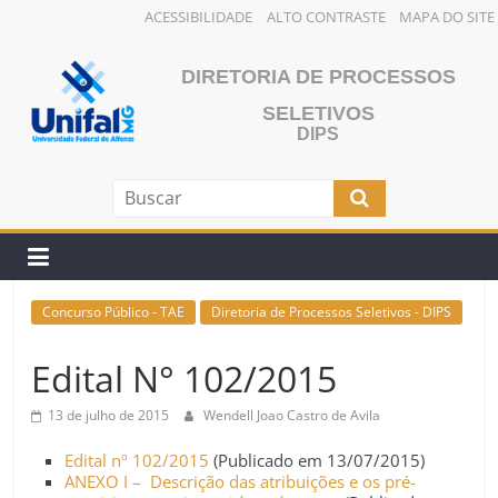
ACESSIBILIDADE
ALTO CONTRASTE
MAPA DO SITE
Pular
para
DIRETORIA DE PROCESSOS
o
SELETIVOS
conteúdo
DIPS
Concurso Público - TAE
Diretoria de Processos Seletivos - DIPS
Edital N° 102/2015
13 de julho de 2015
Wendell Joao Castro de Avila
Edital nº 102/2015
(Publicado em 13/07/2015)
ANEXO I – Descrição das atribuições e os pré-