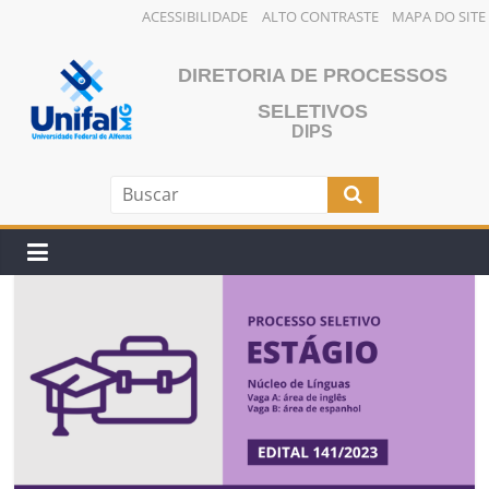
ACESSIBILIDADE
ALTO CONTRASTE
MAPA DO SITE
Pular
para
DIRETORIA DE PROCESSOS
o
SELETIVOS
conteúdo
DIPS