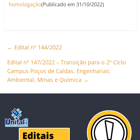
homologação
(Publicado em 31/10/2022)
←
Edital nº 144/2022
Edital nº 147/2022 – Transição para o 2º Ciclo
Campus Poços de Caldas. Engenharias:
Ambiental, Minas e Química
→