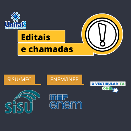
SiSU/MEC
ENEM/INEP