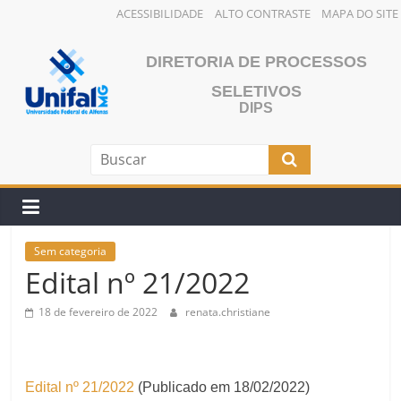
ACESSIBILIDADE
ALTO CONTRASTE
MAPA DO SITE
Pular
para
DIRETORIA DE PROCESSOS
o
SELETIVOS
conteúdo
DIPS
Sem categoria
Edital nº 21/2022
18 de fevereiro de 2022
renata.christiane
Edital nº 21/2022
(Publicado em 18/02/2022)