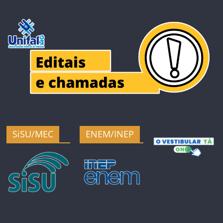
SiSU/MEC
ENEM/INEP