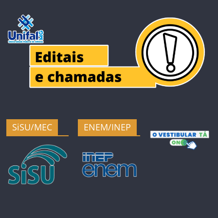
SiSU/MEC
ENEM/INEP