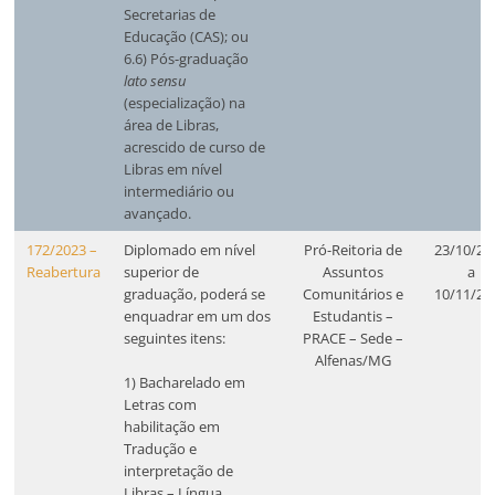
Secretarias de
Educação (CAS); ou
6.6) Pós-graduação
lato sensu
(especialização) na
área de Libras,
acrescido de curso de
Libras em nível
intermediário ou
avançado.
172/2023 –
Diplomado em nível
Pró-Reitoria de
23/10/20
Reabertura
superior de
Assuntos
a
graduação, poderá se
Comunitários e
10/11/20
enquadrar em um dos
Estudantis –
seguintes itens:
PRACE – Sede –
Alfenas/MG
1) Bacharelado em
Letras com
habilitação em
Tradução e
interpretação de
Libras – Língua