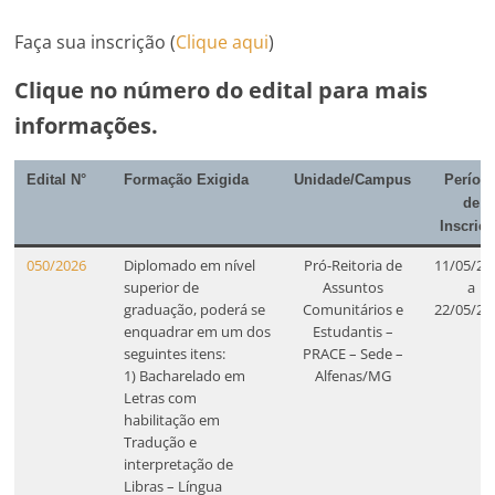
Faça sua inscrição (
Clique aqui
)
Clique no número do edital para mais
informações.
Edital N°
Formação Exigida
Unidade/Campus
Períod
de
Inscriç
050/2026
Diplomado em nível
Pró-Reitoria de
11/05/20
superior de
Assuntos
a
graduação, poderá se
Comunitários e
22/05/20
enquadrar em um dos
Estudantis –
seguintes itens:
PRACE – Sede –
1) Bacharelado em
Alfenas/MG
Letras com
habilitação em
Tradução e
interpretação de
Libras – Língua