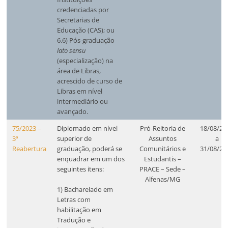
credenciadas por
Secretarias de
Educação (CAS); ou
6.6) Pós-graduação
lato sensu
(especialização) na
área de Libras,
acrescido de curso de
Libras em nível
intermediário ou
avançado.
75/2023 –
Diplomado em nível
Pró-Reitoria de
18/08/20
3ª
superior de
Assuntos
a
Reabertura
graduação, poderá se
Comunitários e
31/08/20
enquadrar em um dos
Estudantis –
seguintes itens:
PRACE – Sede –
Alfenas/MG
1) Bacharelado em
Letras com
habilitação em
Tradução e