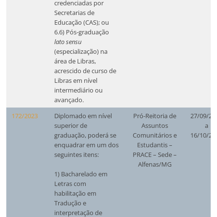
credenciadas por
Secretarias de
Educação (CAS); ou
6.6) Pós-graduação
lato sensu
(especialização) na
área de Libras,
acrescido de curso de
Libras em nível
intermediário ou
avançado.
172/2023
Diplomado em nível
Pró-Reitoria de
27/09/20
superior de
Assuntos
a
graduação, poderá se
Comunitários e
16/10/20
enquadrar em um dos
Estudantis –
seguintes itens:
PRACE – Sede –
Alfenas/MG
1) Bacharelado em
Letras com
habilitação em
Tradução e
interpretação de