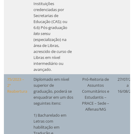
Instituições
credenciadas por
Secretarias de
Educação (CAS); ou
6.6) Pós-graduação
lato sensu
(especialização) na
área de Libras,
acrescido de curso de
Libras em nível
intermediário ou
avançado.
75/2023 –
Diplomado em nível
Pró-Reitoria de
27/07/20
2ª
superior de
Assuntos
a
Reabertura
graduação, poderá se
Comunitários e
16/08/20
enquadrar em um dos
Estudantis –
seguintes itens:
PRACE – Sede –
Alfenas/MG
1) Bacharelado em
Letras com
habilitação em
Tradução e