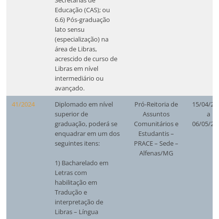
Educação (CAS); ou
6.6) Pós-graduação
lato sensu
(especialização) na
área de Libras,
acrescido de curso de
Libras em nível
intermediário ou
avançado.
41/2024
Diplomado em nível
Pró-Reitoria de
15/04/20
superior de
Assuntos
a
graduação, poderá se
Comunitários e
06/05/20
enquadrar em um dos
Estudantis –
seguintes itens:
PRACE – Sede –
Alfenas/MG
1) Bacharelado em
Letras com
habilitação em
Tradução e
interpretação de
Libras – Língua