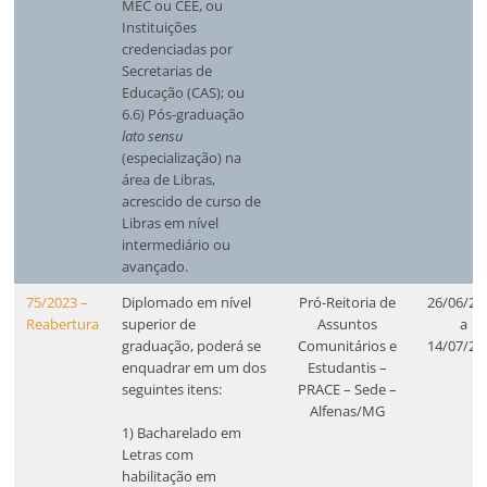
MEC ou CEE, ou
Instituições
credenciadas por
Secretarias de
Educação (CAS); ou
6.6) Pós-graduação
lato sensu
(especialização) na
área de Libras,
acrescido de curso de
Libras em nível
intermediário ou
avançado.
75/2023 –
Diplomado em nível
Pró-Reitoria de
26/06/20
Reabertura
superior de
Assuntos
a
graduação, poderá se
Comunitários e
14/07/20
enquadrar em um dos
Estudantis –
seguintes itens:
PRACE – Sede –
Alfenas/MG
1) Bacharelado em
Letras com
habilitação em