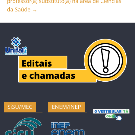
professor(a) substituto(a) na área de Ciências
da Saúde
→
SiSU/MEC
ENEM/INEP