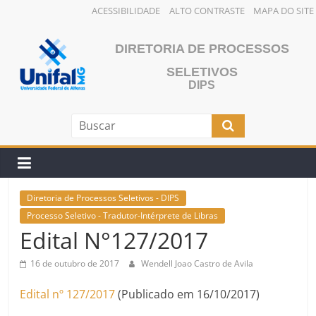
ACESSIBILIDADE
ALTO CONTRASTE
MAPA DO SITE
Pular
para
DIRETORIA DE PROCESSOS
o
SELETIVOS
conteúdo
DIPS
Diretoria de Processos Seletivos - DIPS
Processo Seletivo - Tradutor-Intérprete de Libras
Edital N°127/2017
16 de outubro de 2017
Wendell Joao Castro de Avila
Edital nº 127/2017
(Publicado em 16/10/2017)