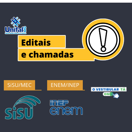
SiSU/MEC
ENEM/INEP