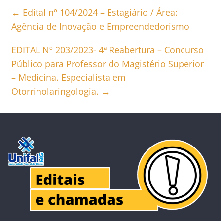
←
Edital nº 104/2024 – Estagiário / Área:
Agência de Inovação e Empreendedorismo
EDITAL Nº 203/2023- 4ª Reabertura – Concurso
Público para Professor do Magistério Superior
– Medicina. Especialista em
Otorrinolaringologia.
→