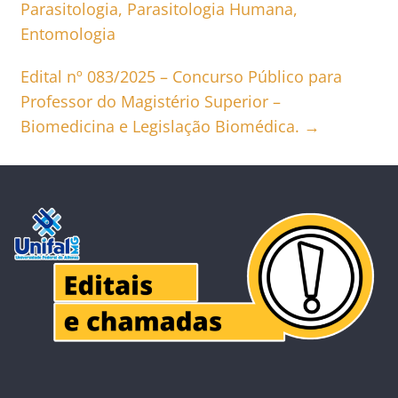
Parasitologia, Parasitologia Humana,
Entomologia
Edital nº 083/2025 – Concurso Público para
Professor do Magistério Superior –
Biomedicina e Legislação Biomédica.
→