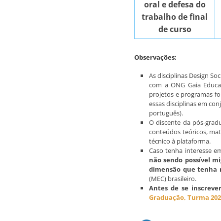
oral e defesa do
trabalho de final
de curso
Observações:
As disciplinas Design So
com a ONG Gaia Educati
projetos e programas fo
essas disciplinas em con
português).
O discente da pós-gradu
conteúdos teóricos, mate
técnico à plataforma.
Caso tenha interesse e
não sendo possível mi
dimensão que tenha r
(MEC) brasileiro.
Antes de se inscrev
Graduação, Turma 202