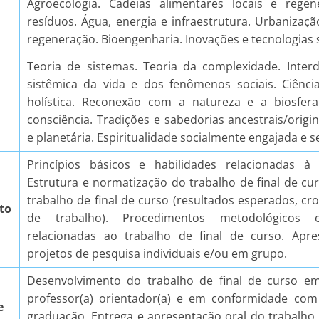
Agroecologia. Cadeias alimentares locais e regen
resíduos. Água, energia e infraestrutura. Urbanizaçã
regeneração. Bioengenharia. Inovações e tecnologias 
Teoria de sistemas. Teoria da complexidade. Inter
sistêmica da vida e dos fenômenos sociais. Ciênc
holística. Reconexão com a natureza e a biosfer
consciência. Tradições e sabedorias ancestrais/origi
e planetária. Espiritualidade socialmente engajada e s
Princípios básicos e habilidades relacionadas à p
Estrutura e normatização do trabalho de final de cu
trabalho de final de curso (resultados esperados, c
to
de trabalho). Procedimentos metodológicos 
relacionadas ao trabalho de final de curso. Apre
projetos de pesquisa individuais e/ou em grupo.
Desenvolvimento do trabalho de final de curso e
professor(a) orientador(a) e em conformidade co
e
graduação. Entrega e apresentação oral do trabalho 