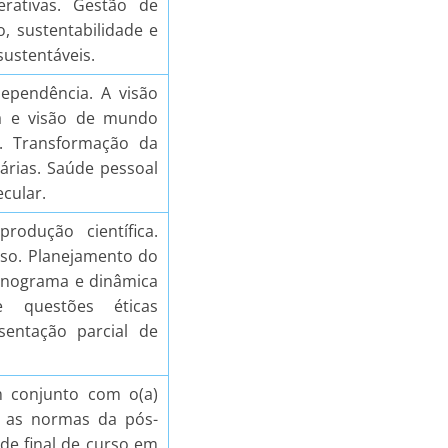
erativas. Gestão de
o, sustentabilidade e
sustentáveis.
dependência. A visão
ia e visão de mundo
a. Transformação da
nárias. Saúde pessoal
ecular.
rodução científica.
rso. Planejamento do
ronograma e dinâmica
e questões éticas
sentação parcial de
m conjunto com o(a)
m as normas da pós-
de final de curso em