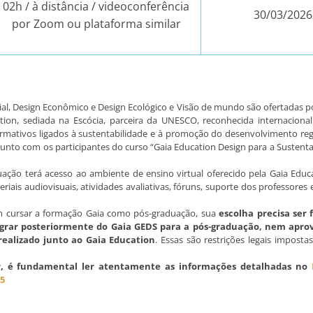
02h / à distância / videoconferência
30/03/2026
por Zoom ou plataforma similar
cial, Design Econômico e Design Ecológico e Visão de mundo são ofertadas 
on, sediada na Escócia, parceira da UNESCO, reconhecida internaciona
rmativos ligados à sustentabilidade e à promoção do desenvolvimento reg
junto com os participantes do curso “Gaia Education Design para a Sustent
ação terá acesso ao ambiente de ensino virtual oferecido pela Gaia Educ
riais audiovisuais, atividades avaliativas, fóruns, suporte dos professores
m cursar a formação Gaia como pós-graduação, sua
escolha precisa ser 
grar posteriormente do Gaia GEDS para a pós-graduação, nem aprov
ealizado junto ao Gaia Education
. Essas são restrições legais imposta
er, é fundamental ler atentamente as informações detalhadas no
5