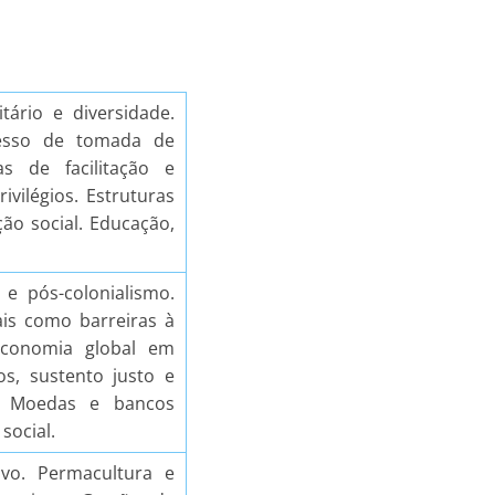
ário e diversidade.
cesso de tomada de
as de facilitação e
vilégios. Estruturas
ão social. Educação,
o e pós-colonialismo.
cais como barreiras à
 economia global em
os, sustento justo e
a. Moedas e bancos
social.
ivo. Permacultura e