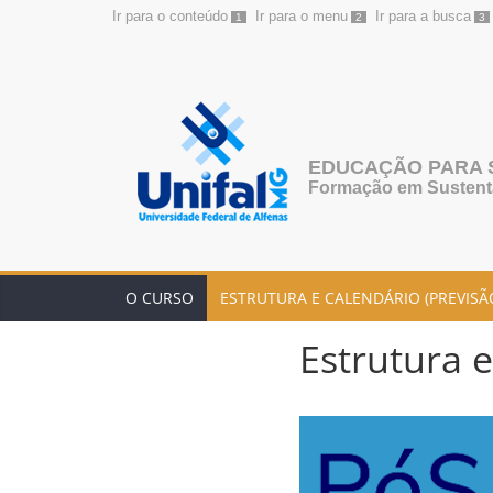
Ir para o conteúdo
Ir para o menu
Ir para a busca
1
2
3
Pular
para
o
conteúdo
EDUCAÇÃO PARA 
Formação em Sustenta
O CURSO
ESTRUTURA E CALENDÁRIO (PREVISÃO
Estrutura e