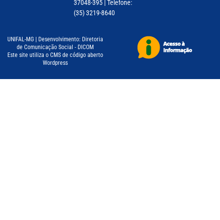
37048-395 | Telefone:
(35) 3219-8640
UNIFAL-MG | Desenvolvimento: Diretoria
de Comunicação Social - DICOM
Este site utiliza o CMS de código aberto
Wordpress