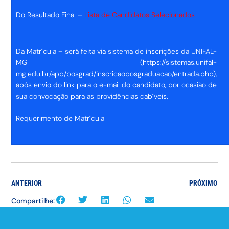
Do Resultado Final –
Lista de Candidatos Selecionados
Da Matrícula – será feita via sistema de inscrições da UNIFAL-
MG (https://sistemas.unifal-
mg.edu.br/app/posgrad/inscricaoposgraduacao/entrada.php),
após envio do link para o e-mail do candidato, por ocasião de
sua convocação para as providências cabíveis.
Requerimento de Matrícula
ANTERIOR
PRÓXIMO
Compartilhe: