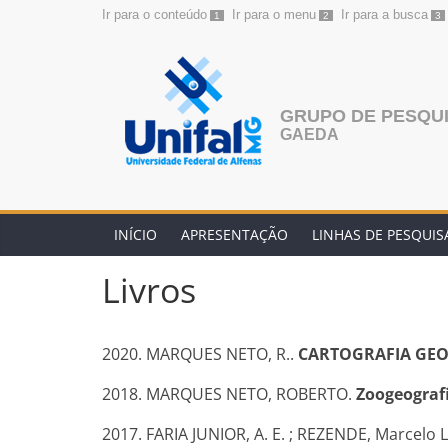
Ir para o conteúdo
Ir para o menu
Ir para a busca
1
2
3
Pular
para
o
conteúdo
GRUPO DE PESQUI
GAEDA
INÍCIO
APRESENTAÇÃO
LINHAS DE PESQUIS
Livros
2020. MARQUES NETO, R..
CARTOGRAFIA GEOM
2018. MARQUES NETO, ROBERTO.
Zoogeografi
2017. FARIA JUNIOR, A. E. ; REZENDE, Marcelo 