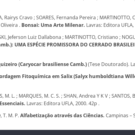
, Rairys Cravo ; SOARES, Fernanda Pereira ; MARTINOTTO, Cr
Oliveira .
Bonsai: Uma Arte Milenar.
Lavras: Editora UFLA, 2
KI, Jeferson Luiz Dallabona ; MARTINOTTO, Cristiano ; NOGUE
 Camb.): UMA ESPÉCIE PROMISSORA DO CERRADO BRASILEI
izeiro (Caryocar brasiliense Camb.)
(Tese Doutorado). La
bordagem Fitoquímica em Salix (Salyx humboldtiana Will
 L. ; MARQUES, M. C. S. ; SHAN, Andrea Y K V ; SANTOS, B. R.
Essenciais.
Lavras: Editora UFLA, 2000. 42p .
, T. M. P.
Alfabetização através das Ciências.
Campinas – S