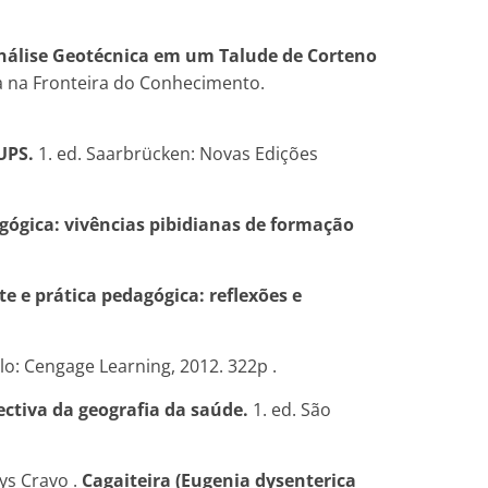
 Análise Geotécnica em um Talude de Corteno
ica na Fronteira do Conhecimento.
UPS.
1. ed. Saarbrücken: Novas Edições
agógica: vivências pibidianas de formação
 e prática pedagógica: reflexões e
lo: Cengage Learning, 2012. 322p .
ectiva da geografia da saúde.
1. ed. São
ys Cravo .
Cagaiteira (Eugenia dysenterica