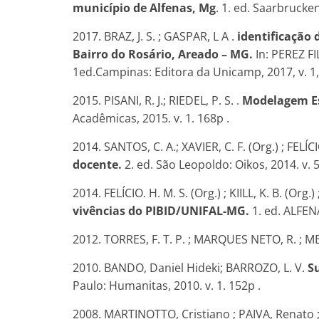
município de Alfenas, Mg
. 1. ed. Saarbrucke
2017. BRAZ, J. S. ; GASPAR, L A .
identificação 
Bairro do Rosário, Areado – MG.
In: PEREZ FI
1ed.Campinas: Editora da Unicamp, 2017, v. 1,
2015. PISANI, R. J.; RIEDEL, P. S. .
Modelagem Es
Acadêmicas, 2015. v. 1. 168p .
2014. SANTOS, C. A.; XAVIER, C. F. (Org.) ; FELÍCIO.
docente.
2. ed. São Leopoldo: Oikos, 2014. v. 5
2014. FELÍCIO. H. M. S. (Org.) ; KIILL, K. B. (Org.)
vivências do PIBID/UNIFAL-MG.
1. ed. ALFENA
2012. TORRES, F. T. P. ; MARQUES NETO, R. ; ME
2010. BANDO, Daniel Hideki; BARROZO, L. V.
S
Paulo: Humanitas, 2010. v. 1. 152p .
2008. MARTINOTTO, Cristiano ; PAIVA, Renato ;