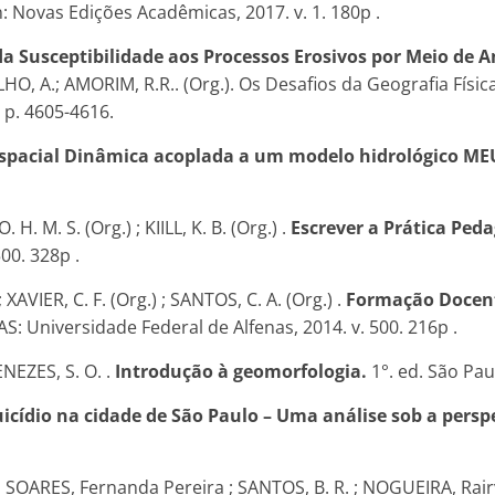
n: Novas Edições Acadêmicas, 2017. v. 1. 180p .
da Susceptibilidade aos Processos Erosivos por Meio de
LHO, A.; AMORIM, R.R.. (Org.). Os Desafios da Geografia Fís
 p. 4605-4616.
pacial Dinâmica acoplada a um modelo hidrológico ME
 H. M. S. (Org.) ; KIILL, K. B. (Org.) .
Escrever a Prática Ped
00. 328p .
 ; XAVIER, C. F. (Org.) ; SANTOS, C. A. (Org.) .
Formação Docente
S: Universidade Federal de Alfenas, 2014. v. 500. 216p .
NEZES, S. O. .
Introdução à geomorfologia.
1°. ed. São Pau
uicídio na cidade de São Paulo – Uma análise sob a persp
 SOARES, Fernanda Pereira ; SANTOS, B. R. ; NOGUEIRA, Rair