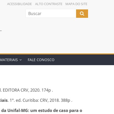
ACESSIBILIDADE
ALTO CONTRASTE
MAPA DO SITE
L
MATERIAIS
FALE CONOSCO
ed. EDITORA CRV, 2020. 174p .
iais
. 1°. ed. Curitiba: CRV, 2018. 388p .
 da Unifal-MG: um estudo de caso para o