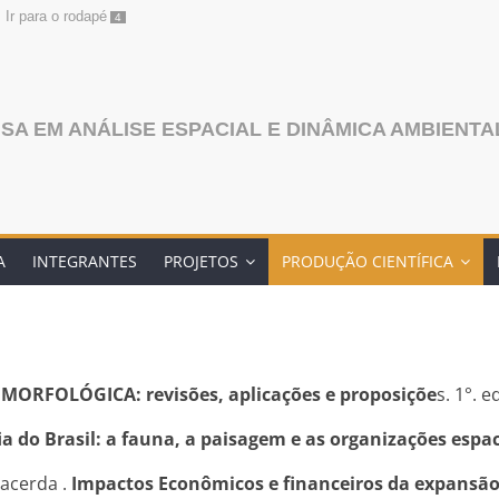
Ir para o rodapé
4
SA EM ANÁLISE ESPACIAL E DINÂMICA AMBIENTA
A
INTEGRANTES
PROJETOS
PRODUÇÃO CIENTÍFICA
ORFOLÓGICA: revisões, aplicações e proposiçõe
s. 1°. 
a do Brasil: a fauna, a paisagem e as organizações espac
Lacerda .
Impactos Econômicos e financeiros da expansão