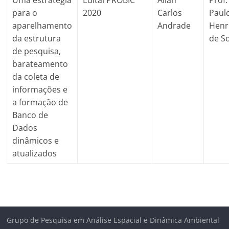
Uma estratégia
Edital PROBIC
Allan
Prof.
para o
2020
Carlos
Paul
aparelhamento
Andrade
Henr
da estrutura
de S
de pesquisa,
barateamento
da coleta de
informações e
a formação de
Banco de
Dados
dinâmicos e
atualizados
Grupo de Pesquisa em Análise Espacial e Dinâmica Ambiental