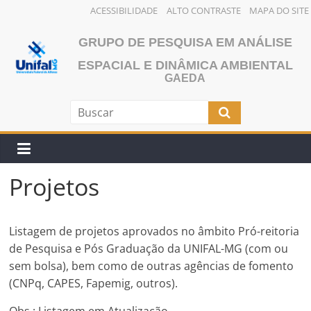
ACESSIBILIDADE
ALTO CONTRASTE
MAPA DO SITE
Pular
GRUPO DE PESQUISA EM ANÁLISE
para
o
ESPACIAL E DINÂMICA AMBIENTAL
GAEDA
conteúdo
Projetos
Listagem de projetos aprovados no âmbito Pró-reitoria
de Pesquisa e Pós Graduação da UNIFAL-MG (com ou
sem bolsa), bem como de outras agências de fomento
(CNPq, CAPES, Fapemig, outros).