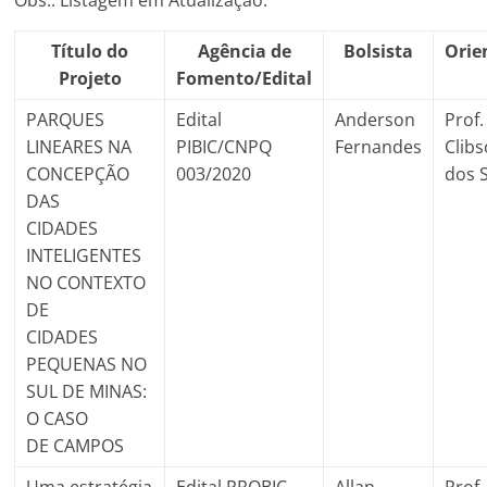
Obs.: Listagem em Atualização.
Título do
Agência de
Bolsista
Orie
Projeto
Fomento/Edital
PARQUES
Edital
Anderson
Prof.
LINEARES NA
PIBIC/CNPQ
Fernandes
Clibs
CONCEPÇÃO
003/2020
dos 
DAS
CIDADES
INTELIGENTES
NO CONTEXTO
DE
CIDADES
PEQUENAS NO
SUL DE MINAS:
O CASO
DE CAMPOS