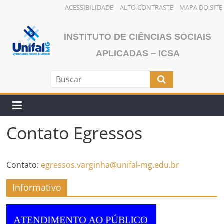
ACESSIBILIDADE
ALTO CONTRASTE
MAPA DO SITE
Pular
para
INSTITUTO DE CIÊNCIAS SOCIAIS
o
APLICADAS – ICSA
conteúdo
Contato Egressos
Contato:
egressos.varginha@
unifal-mg.edu.br
Informativo