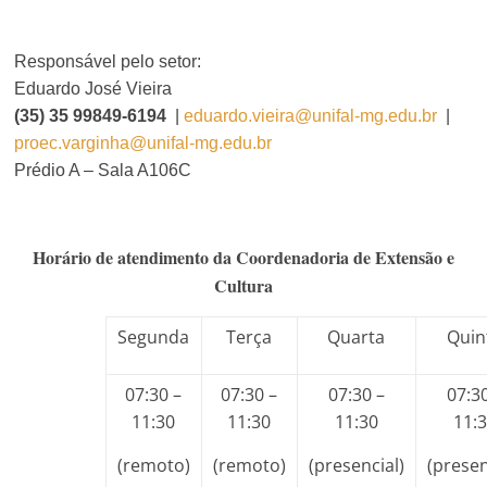
Responsável pelo setor:
Eduardo José Vieira
(35)
35 99849-6194
|
eduardo.vieira@unifal-mg.edu.br
|
proec.varginha@unifal-mg.edu.
br
Prédio A – Sala A106C
Horário de atendimento da Coordenadoria de Extensão e
Cultura
Segunda
Terça
Quarta
Quin
07:30 –
07:30 –
07:30 –
07:3
11:30
11:30
11:30
11:
(remoto)
(remoto)
(presencial)
(presen