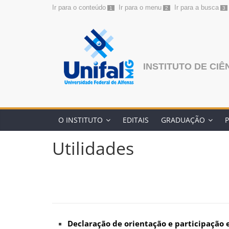
Ir para o conteúdo
Ir para o menu
Ir para a busca
1
2
3
Pular
para
o
conteúdo
INSTITUTO DE CIÊ
O INSTITUTO
EDITAIS
GRADUAÇÃO
Utilidades
Declaração de orientação e participação