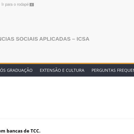
Ir para o rodapé
4
NCIAS SOCIAIS APLICADAS – ICSA
PÓS GRADUAÇÃO
EXTENSÃO E CULTURA
PERGUNTAS FREQUE
 em bancas de TCC.