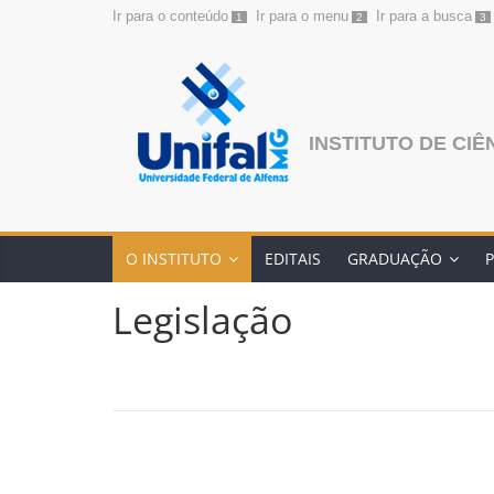
Ir para o conteúdo
Ir para o menu
Ir para a busca
1
2
3
Pular
para
o
conteúdo
INSTITUTO DE CIÊ
O INSTITUTO
EDITAIS
GRADUAÇÃO
Legislação