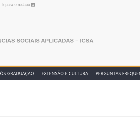
Ir para o rodapé
4
NCIAS SOCIAIS APLICADAS – ICSA
PÓS GRADUAÇÃO
EXTENSÃO E CULTURA
PERGUNTAS FREQUE