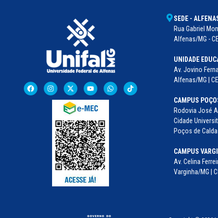
SEDE - ALFENA
Rua Gabriel Mont
Alfenas/MG - CE
UNIDADE EDUC
Av. Jovino Ferna
Alfenas/MG | C
CAMPUS POÇOS
Rodovia José Au
Cidade Universit
Poços de Caldas
CAMPUS VARG
Av. Celina Ferrei
Varginha/MG | C