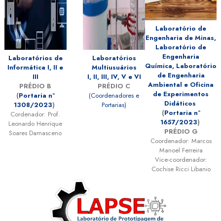
Laboratório de
Engenharia de Minas,
Laboratório de
Engenharia
Laboratórios de
Laboratórios
Química,
Laboratório
Informática I, II e
Multiusuários
de Engenharia
III
I, II, III, IV, V e VI
Ambiental e Oficina
PRÉDIO B
PRÉDIO C
de Experimentos
(
Portaria nº
(Coordenadores e
Didáticos
1308/2023
)
Portarias)
(
Portaria nº
Cordenador: Prof.
1657/2023
)
Leonardo Henrique
PRÉDIO G
Soares Damasceno
Coordenador: Marcos
Manoel Ferreira
Vice-coordenador:
Cochise Ricci Libanio