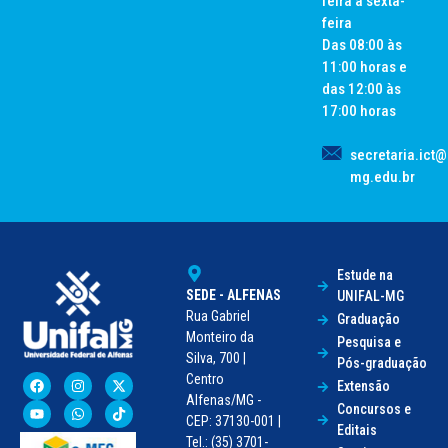
feira a sexta-
feira
Das 08:00 às
11:00 horas e
das 12:00 às
17:00 horas
secretaria.ict@
mg.edu.br
Estude na
SEDE - ALFENAS
UNIFAL-MG
Rua Gabriel
Graduação
Monteiro da
Pesquisa e
Silva, 700 |
Pós-graduação
Centro
Extensão
Alfenas/MG -
Concursos e
CEP: 37130-001 |
Editais
Tel.: (35) 3701-