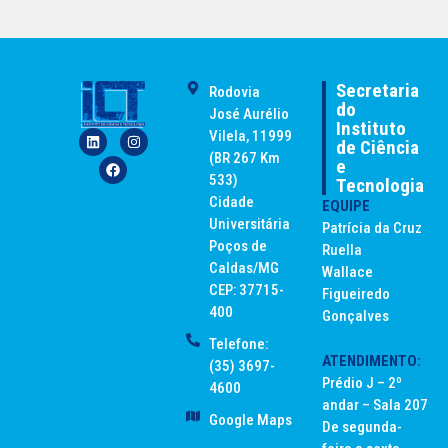
Secretaria
Rodovia
do
José Aurélio
Instituto
Vilela, 11999
de Ciência
(BR 267 Km
e
533)
Tecnologia
Cidade
EQUIPE
Universitária
Patrícia da Cruz
Poços de
Ruella
Caldas/MG
Wallace
CEP: 37715-
Figueiredo
400
Gonçalves
Telefone:
ATENDIMENTO:
(35) 3697-
Prédio J – 2º
4600
andar – Sala 207
Google Maps
De segunda-