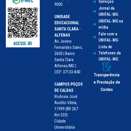
Serviços
9000
Jornal da
UNIFAL-MG
UNIDADE
UNIFAL-MG na
EDUCACIONAL
mídia
SANTA CLARA -
Fale com a
ALFENAS
UNIFAL-MG
Av. Jovino
Lista de
Fernandes Sales,
Telefones da
2600 | Bairro
UNIFAL-MG
Santa Clara
Alfenas/MG |
CEP: 37133-840
Transparência
e Prestação de
CAMPUS POÇOS
Contas
DE CALDAS
Rodovia José
Aurélio Vilela,
11999 (BR 267
Km 533)
Cidade
Universitária