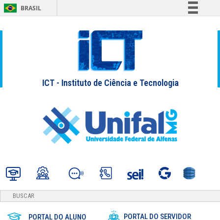
BRASIL
Simplifique!
Comunica BR
Participe
Acesso à informação
ICT - Instituto de Ciência e Tecnologia
Legislação
Canais
PORTAL DO SERVIDOR
PORTAL DO ALUNO