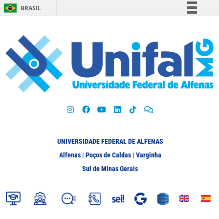
BRASIL
Simplifique!
Comunica BR
Participe
Acesso à informação
Legislação
Canais
UNIVERSIDADE FEDERAL DE ALFENAS
Alfenas | Poços de Caldas | Varginha
Sul de Minas Gerais