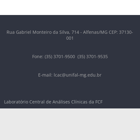
Rua Gabriel Monteiro da Silva, 714 - Alfenas/MG CEP: 37130-
001
Fone: (35) 3701-9500 (35) 3701-9535
E-mail: lcac@unifal-mg.edu.br
Laboratório Central de Análises Clínicas da FCF