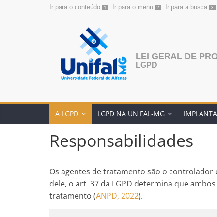
Ir para o conteúdo
Ir para o menu
Ir para a busca
1
2
3
Pular
para
o
conteúdo
LEI GERAL DE PR
LGPD
A LGPD
LGPD NA UNIFAL-MG
IMPLANTA
Responsabilidades
Os agentes de tratamento são o controlador 
dele, o art. 37 da LGPD determina que ambos
tratamento (
ANPD, 2022
).