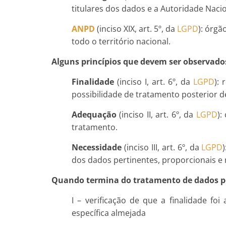
titulares dos dados e a Autoridade Nac
ANPD
(inciso XIX, art. 5º, da
LGPD
): órgã
todo o território nacional.
Alguns princípios que devem ser observado
Finalidade
(inciso I, art. 6º, da
LGPD
): 
possibilidade de tratamento posterior d
Adequação
(inciso II, art. 6º, da
LGPD
):
tratamento.
Necessidade
(inciso III, art. 6º, da
LGPD
dos dados pertinentes, proporcionais e 
Quando termina do tratamento de dados pes
I – verificação de que a finalidade f
específica almejada