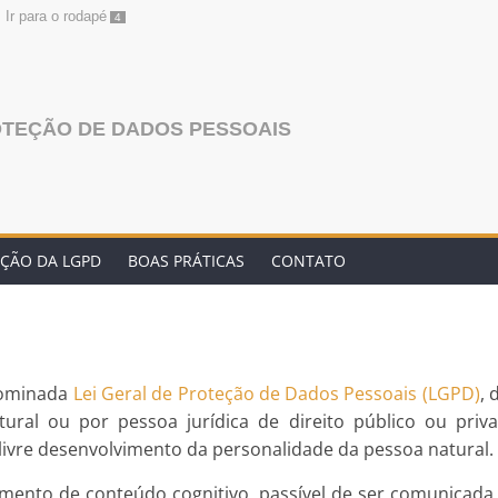
Ir para o rodapé
4
OTEÇÃO DE DADOS PESSOAIS
ÇÃO DA LGPD
BOAS PRÁTICAS
CONTATO
ominada
Lei Geral de Proteção de Dados Pessoais (LGPD)
, 
atural ou por pessoa jurídica de direito público ou priv
 livre desenvolvimento da personalidade da pessoa natural.
mento de conteúdo cognitivo, passível de ser comunicada