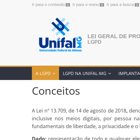
Ir para o conteúdo
Ir para o menu
Ir para a busca
1
2
3
Pular
para
o
conteúdo
LEI GERAL DE PR
LGPD
A LGPD
LGPD NA UNIFAL-MG
IMPLANTA
Conceitos
A Lei nº 13.709, de 14 de agosto de 2018
,
den
inclusive nos meios digitais, por pessoa n
fundamentais de liberdade, a privacidade e o
Dado:
representação de todo e qualquer ele