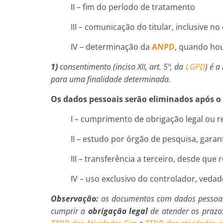
II – fim do período de tratamento
III – comunicação do titular, inclusive 
IV – determinação da
ANPD
, quando hou
1)
consentimento (inciso XII, art. 5º, da
LGPD
) é a
para uma finalidade determinada.
Os dados pessoais serão eliminados após o
I – cumprimento de obrigação legal ou r
II – estudo por órgão de pesquisa, gara
III – transferência a terceiro, desde qu
IV – uso exclusivo do controlador, veda
Observação:
os documentos com dados pessoais
cumprir a
obrigação legal
de atender os prazo