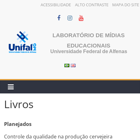
ACESSIBILIDADE
ALTO CONTRASTE
MAPA DO SITE
Pular
para
o
LABORATÓRIO DE MÍDIAS
conteúdo
EDUCACIONAIS
Universidade Federal de Alfenas
Livros
Planejados
Controle da qualidade na produção cervejeira