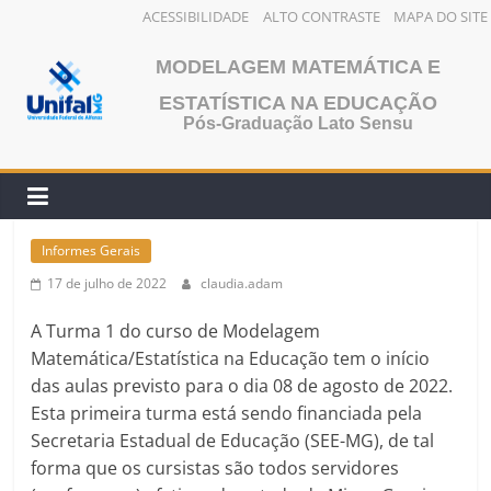
ACESSIBILIDADE
ALTO CONTRASTE
MAPA DO SITE
Pular
MODELAGEM MATEMÁTICA E
para
o
ESTATÍSTICA NA EDUCAÇÃO
Pós-Graduação Lato Sensu
conteúdo
Informes Gerais
17 de julho de 2022
claudia.adam
A Turma 1 do curso de Modelagem
Matemática/Estatística na Educação tem o início
das aulas previsto para o dia 08 de agosto de 2022.
Esta primeira turma está sendo financiada pela
Secretaria Estadual de Educação (SEE-MG), de tal
forma que os cursistas são todos servidores