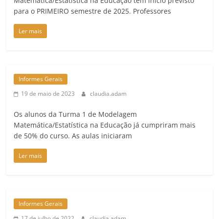
Matemática/Estatística na Educação tem início previsto
para o PRIMEIRO semestre de 2025. Professores
Ler mais
Informes Gerais
19 de maio de 2023
claudia.adam
Os alunos da Turma 1 de Modelagem
Matemática/Estatística na Educação já cumpriram mais
de 50% do curso. As aulas iniciaram
Ler mais
Informes Gerais
17 de julho de 2022
claudia.adam