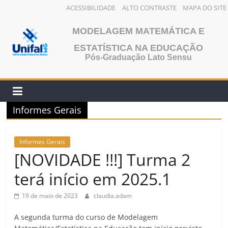
ACESSIBILIDADE
ALTO CONTRASTE
MAPA DO SITE
Pular
MODELAGEM MATEMÁTICA E
para
o
ESTATÍSTICA NA EDUCAÇÃO
Pós-Graduação Lato Sensu
conteúdo
Informes Gerais
Informes Gerais
[NOVIDADE !!!] Turma 2
terá início em 2025.1
19 de maio de 2023
claudia.adam
A segunda turma do curso de Modelagem