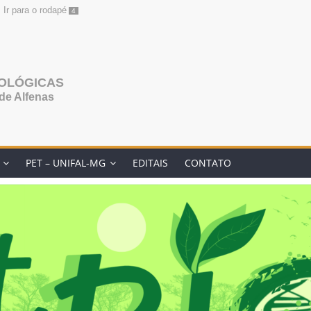
Ir para o rodapé
4
IOLÓGICAS
de Alfenas
PET – UNIFAL-MG
EDITAIS
CONTATO