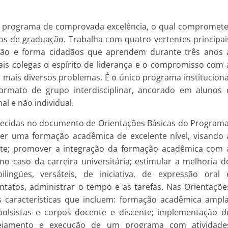
m programa de comprovada excelência, o qual compromete
s de graduação. Trabalha com quatro vertentes principai
nsão e forma cidadãos que aprendem durante três anos 
ais colegas o espírito de liderança e o compromisso com 
mais diversos problemas. É o único programa instituciona
ormato de grupo interdisciplinar, ancorado em alunos 
al e não individual.
lecidas no documento de Orientações Básicas do Programa
ecer uma formação acadêmica de excelente nível, visando 
ante; promover a integração da formação acadêmica com 
 no caso da carreira universitária; estimular a melhoria d
ingües, versáteis, de iniciativa, de expressão oral 
tatos, administrar o tempo e as tarefas. Nas Orientaçõe
 características que incluem: formação acadêmica ampla
 bolsistas e corpos docente e discente; implementação d
nejamento e execução de um programa com atividade