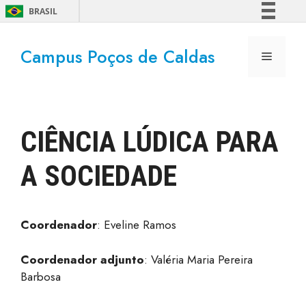
BRASIL
Simplifique!
Campus Poços de Caldas
Comunica BR
Participe
Acesso à informação
Legislação
CIÊNCIA LÚDICA PARA
Canais
A SOCIEDADE
Coordenador
: Eveline Ramos
Coordenador adjunto
: Valéria Maria Pereira
Barbosa