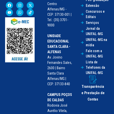
Centro
Extensão
Alfenas/MG -
Concursos e
CEP: 37130-001 |
Editais
Tel.: (35) 3701-
Serviços
9000
Jornal da
UNIFAL-MG
UNIDADE
UNIFAL-MG na
EDUCACIONAL
mídia
SANTA CLARA -
Fale com a
ALFENAS
UNIFAL-MG
Av. Jovino
Lista de
Fernandes Sales,
Telefones da
2600 | Bairro
UNIFAL-MG
Santa Clara
Alfenas/MG |
CEP: 37133-840
Transparência
e Prestação de
CAMPUS POÇOS
Contas
DE CALDAS
Rodovia José
Aurélio Vilela,