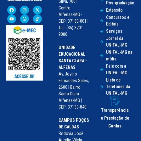
Silva, 700 |
Pós-graduação
Centro
Extensão
Alfenas/MG -
Concursos e
CEP: 37130-001 |
Editais
Tel.: (35) 3701-
Serviços
9000
Jornal da
UNIFAL-MG
UNIDADE
UNIFAL-MG na
EDUCACIONAL
mídia
SANTA CLARA -
Fale com a
ALFENAS
UNIFAL-MG
Av. Jovino
Lista de
Fernandes Sales,
Telefones da
2600 | Bairro
UNIFAL-MG
Santa Clara
Alfenas/MG |
CEP: 37133-840
Transparência
e Prestação de
CAMPUS POÇOS
Contas
DE CALDAS
Rodovia José
Aurélio Vilela,