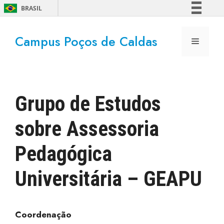
BRASIL
Simplifique!
Campus Poços de Caldas
Comunica BR
Participe
Acesso à informação
Legislação
Grupo de Estudos
Canais
sobre Assessoria
Pedagógica
Universitária – GEAPU
Coordenação