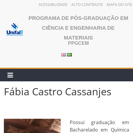
ACESSIBILIDADE
ALTO CONTRASTE
MAPA DO SITE
Pular
PROGRAMA DE PÓS-GRADUAÇÃO EM
para
o
CIÊNCIA E ENGENHARIA DE
conteúdo
MATERIAIS
PPGCEM
Fábia Castro Cassanjes
Possui graduação em
Bacharelado em Química