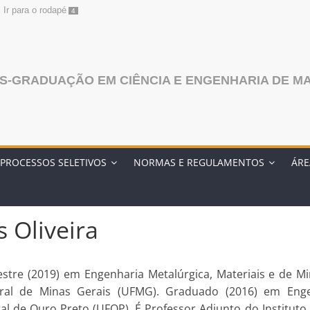
Ir para o rodapé
4
-GRADUAÇÃO EM CIÊNCIA E ENGENHARIA DE MA
PROCESSOS SELETIVOS
NORMAS E REGULAMENTOS
ÁRE
 Oliveira
stre (2019) em Engenharia Metalúrgica, Materiais e de M
eral de Minas Gerais (UFMG). Graduado (2016) em Eng
al de Ouro Preto (UFOP). É Professor Adjunto do Instituto 