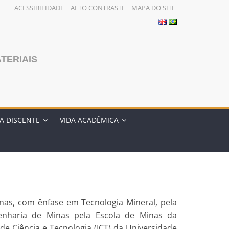
ACESSIBILIDADE
ALTO CONTRASTE
MAPA DO SITE
TERIAIS
A DISCENTE
VIDA ACADÊMICA
inas, com ênfase em Tecnologia Mineral, pela
enharia de Minas pela Escola de Minas da
de Ciência e Tecnologia (ICT) da Universidade