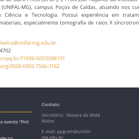
s (UNIFAL-MG), campus Poços de Caldas, atuando nos cu
em Ciência e Tecnologia. Possui experiência em trat
materiais, especialmente tomografia de raios X síncrotr
liveira@unifal-mg.
edu.br
-4702
s.cnpq.br/
7169616503588191
.org/0000-
0002-7566-3162
Contato:
Secretária: Mayara da Mota
Matos
 evento “Pint
E-mail: ppgcem@unifal-
mg.edu.br
ade na