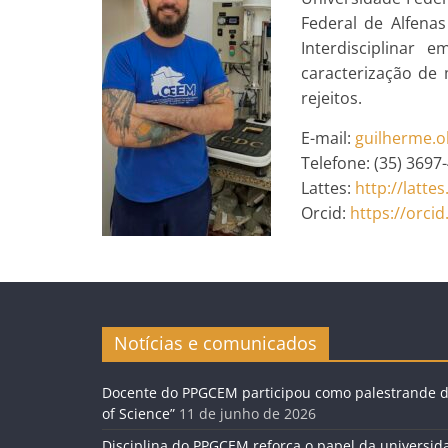
Federal de Alfena
Interdisciplinar 
caracterização de 
rejeitos.
E-mail:
guilherme.o
Telefone: (35) 3697
Lattes:
http://latte
Orcid:
https://orcid
Notícias e comunicados
Docente do PPGCEM participou como palestrande do
of Science”
11 de junho de 2026
Disciplina do PPGCEM reforça o papel da universid