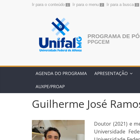
Ir para o conteúdo
Ir para o menu
Ir para a busca
1
2
3
Pular
para
o
conteúdo
PROGRAMA DE PÓS
PPGCEM
AGENDA DO PROGRAMA
APRESENTAÇÃO
AUXPE/PROAP
Guilherme José Ramos
Doutor (2021) e me
Universidade Fed
Universidade Feder