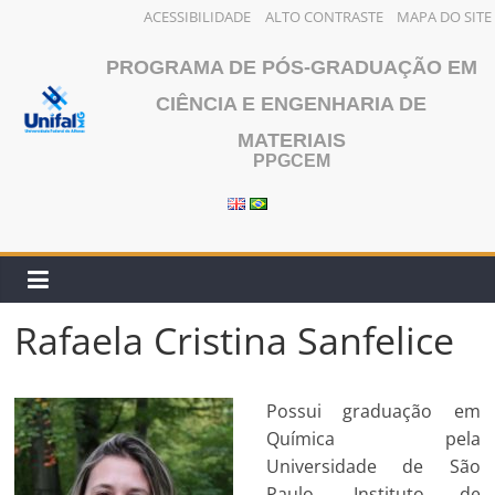
ACESSIBILIDADE
ALTO CONTRASTE
MAPA DO SITE
Pular
PROGRAMA DE PÓS-GRADUAÇÃO EM
para
o
CIÊNCIA E ENGENHARIA DE
conteúdo
MATERIAIS
PPGCEM
Rafaela Cristina Sanfelice
Possui graduação em
Química pela
Universidade de São
Paulo, Instituto de