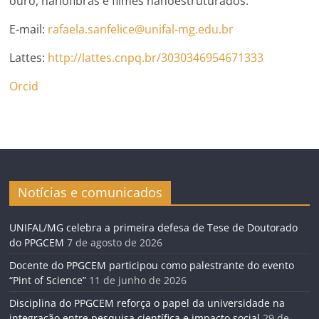
ouro, nanofibras e filmes nanoestruturados.
E-mail:
rafaela.sanfelice@unifal-mg.edu.br
Lattes:
http://lattes.cnpq.br/3030346954671333
Orcid
Notícias e comunicados
UNIFAL/MG celebra a primeira defesa de Tese de Doutorado
do PPGCEM
7 de agosto de 2026
Docente do PPGCEM participou como palestrante do evento
“Pint of Science”
11 de junho de 2026
Disciplina do PPGCEM reforça o papel da universidade na
integração entre pesquisa científica e impacto social
29 de